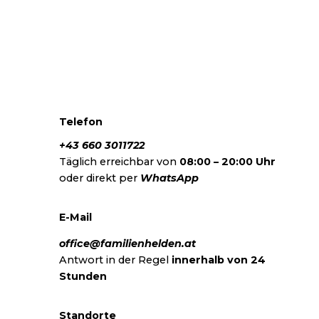
verständlich erklärt
fair beraten
persönlich
begleitet
unverbindlich
Zeit für Ihr Anliegen
telefonisch
per E-Mail
WhatsApp
Ihre
Kontaktaufnahme
Telefon
+43 660 3011722
Täglich erreichbar von
08:00 – 20:00 Uhr
oder direkt per
WhatsApp
E-Mail
office@familienhelden.at
Antwort in der Regel
innerhalb von 24
Stunden
Standorte